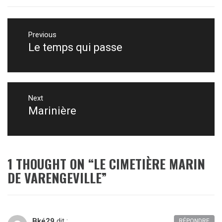
Navigation
N&B
AILLEURS
,
,
PAYSAGE
EGLISE
,
de
Previous
MER
,
Le temps qui passe
Previous
l’article
N&B
post:
Next
Marinière
Next
post:
1 THOUGHT ON “
LE CIMETIÈRE MARIN
DE VARENGEVILLE
”
Bké29
dit :
RÉPONDRE