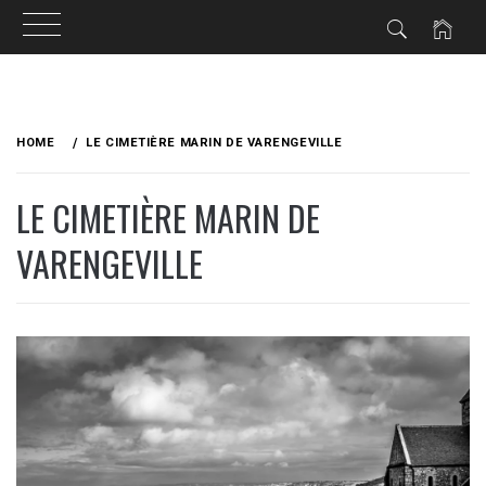
Skip
to
HOME
LE CIMETIÈRE MARIN DE VARENGEVILLE
content
LE CIMETIÈRE MARIN DE
VARENGEVILLE
PUBLISHED
BY
ON
RVBO
25
OCTOBRE
2014