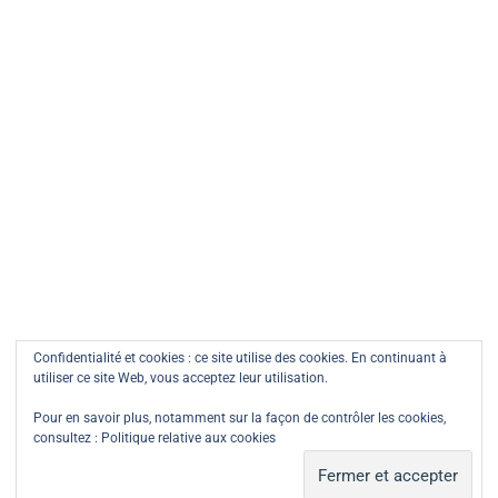
Prévenez-moi de tous les nouveaux articles par e-mail.
Confidentialité et cookies : ce site utilise des cookies. En continuant à
utiliser ce site Web, vous acceptez leur utilisation.
Pour en savoir plus, notamment sur la façon de contrôler les cookies,
consultez :
Politique relative aux cookies
COPYRIGHT © ALL RIGHTS RESERVED.
THEME:
MINIMAL
GRID
BY
THEMEMATTIC