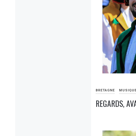
BRETAGNE
MUSIQU
REGARDS, AV
7
1
AOÛT
COMMENT
2026