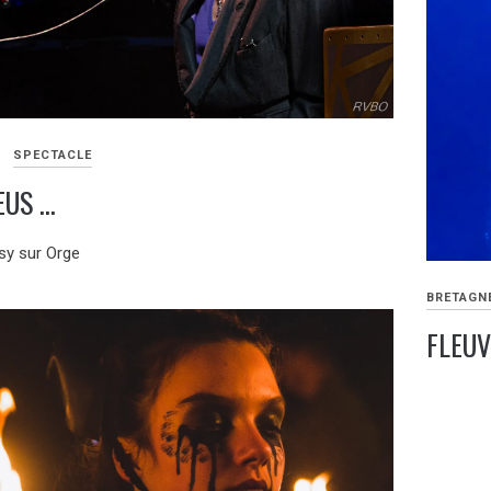
SPECTACLE
EUS …
isy sur Orge
BRETAGN
FLEUV
11
AOÛT
2021