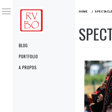
Skip
to
HOME
SPECTACL
content
SPEC
Primary
BLOG
Menu
PORTFOLIO
A PROPOS