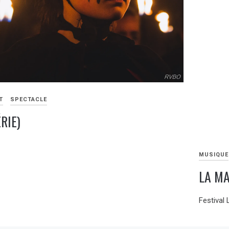
T
SPECTACLE
RIE)
MUSIQUE
LA MA
28
Festival 
AOÛT
2019