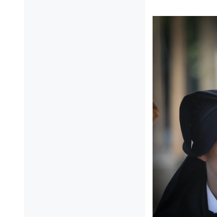
3
AOÛT
2026