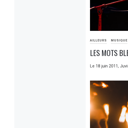
AILLEURS
MUSIQUE
LES MOTS BL
18
1
Le 18 juin 2011, Juv
AVRIL
COMMENT
2020