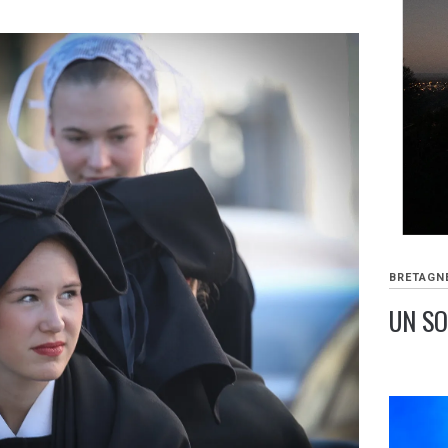
BRETAGN
UN SO
20
DÉCEMB
2023