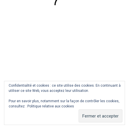
BRETAGNE
LITTORAL
TEMPÊTE
LA VAGUE
10
NOVEMBRE
2019
Confidentialité et cookies : ce site utilise des cookies. En continuant à
utiliser ce site Web, vous acceptez leur utilisation.
COPYRIGHT © ALL RIGHTS RESERVED.
THEME:
MINIMAL GRID
BY
THEMEMATTIC
Pour en savoir plus, notamment sur la façon de contrôler les cookies,
consultez :
Politique relative aux cookies