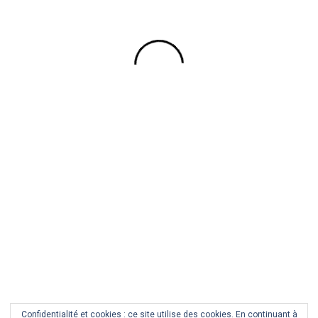
BRETAGNE
NUIT
PAYSAGE
TRÉVAREZ NOËL 2019 (SÉRIE)
3
1
JANVIER
COMMENT
2020
Confidentialité et cookies : ce site utilise des cookies. En continuant à