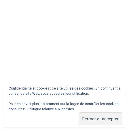
AILLEURS
ANIMAUX
ECOSSE
A L’ABRI DE LA PLUIE
4
DÉCEMBRE
2018
Confidentialité et cookies : ce site utilise des cookies. En continuant à
utiliser ce site Web, vous acceptez leur utilisation.
Pour en savoir plus, notamment sur la façon de contrôler les cookies,
consultez :
Politique relative aux cookies
COPYRIGHT © ALL RIGHTS RESERVED.
THEME:
MINIMAL GRID
BY
THEMEMATTIC