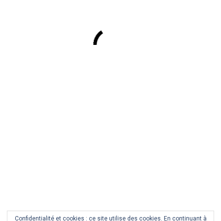
ANIMAUX
GARDIEN DE PHARE
20
1
JANVIER
COMMENT
2023
Confidentialité et cookies : ce site utilise des cookies. En continuant à